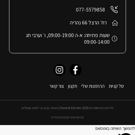
077-5579858
רח׳ הרצל 66 נהריה
שעות פתיחה: א-ה 09:00-19:00, ו׳ וערבי חג
09:00-14:00
סל קניות
ההזמנות שלי
תקנון
צור קשר
כל הזכויות שמורות 2026 Home & Kitchen | האתר נבנה ע״י לובה קוטליק
קידום אתרים טופיק מדיה
להמשך השיחה בווטסאפ