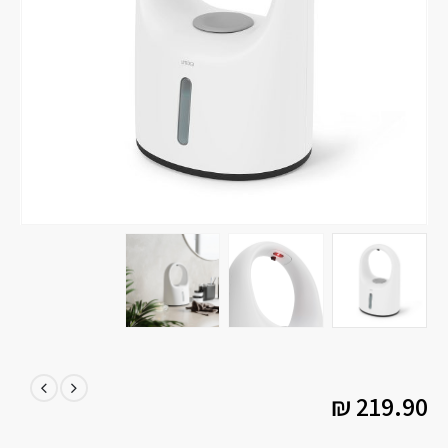
₪
219.90