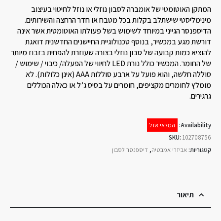
המתקן האוטומטי של אומברה לסבון נוזלי או נוזל לחיטוי בעיצוב
מינימליסטי שישתלב בקלות בכל מטבח או חדר הרחצה והשירותים.
הדיספנסר הגייני במיוחד לשימוש בשל פעולתו האוטומטית אשר אינה
דורשת מגע במכשיר, בנוסף טכנולוגיית החיישנים החדשנית דואגת
להוציא כמות קבועה של סבון נוזלי בצורה שעוזרת להפחית בזבוז מיותר
של החומר. המכשיר כולל נורת LED לחיווי של הפעלה/ כיבוי / שימוש /
סוללה חלשה, והוא פועל על ארבע סוללות AAA (אינן כלולות). לא
מומלץ לחומרים מקציפים, חומרים על בסיס ג’ל או כאלה הכוללים
גרגירים.
Availability:
המלאי אזל
SKU:
102708756
קטגוריות:
אביזרי אמבטיה
,
דיספנסר לסבון
תיאור