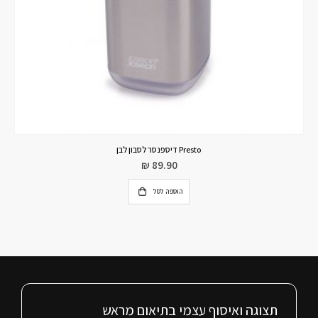
דיספנסר לסבון Emperor שחור/לבן
₪
89.90
מידע נוסף
תצוגה ואיסוף עצמי בתיאום מראש