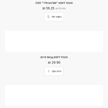
מעמד לספוג “סטרונגהולד” OXO
₪
59.25
₪
79.00
הוספה לסל
מעמד לספוג Sling אדום
₪
29.90
מידע נוסף