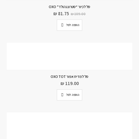
סל לכיור “סטרונגהולד” OXO
₪
81.75
₪
109.00
הוספה לסל
סל למדיח אפור OXO TOT
₪
119.00
הוספה לסל