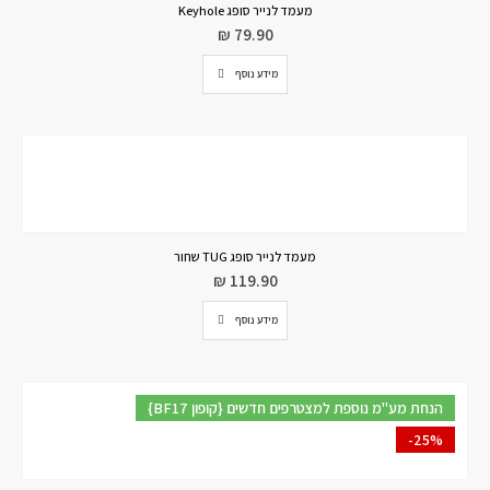
מעמד לנייר סופג Keyhole
₪
79.90
מידע נוסף
מעמד לנייר סופג TUG שחור
₪
119.90
מידע נוסף
{BF17 קופון} הנחת מע"מ נוספת למצטרפים חדשים
-25%