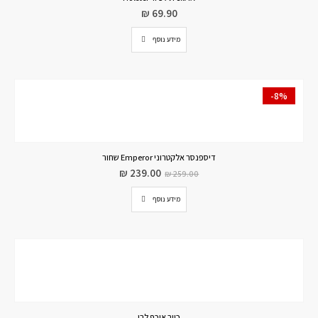
₪
69.90
מידע נוסף
-8%
דיספנסר אלקטרוני Emperor שחור
₪
239.00
₪
259.00
מידע נוסף
כיור אוכף לבן