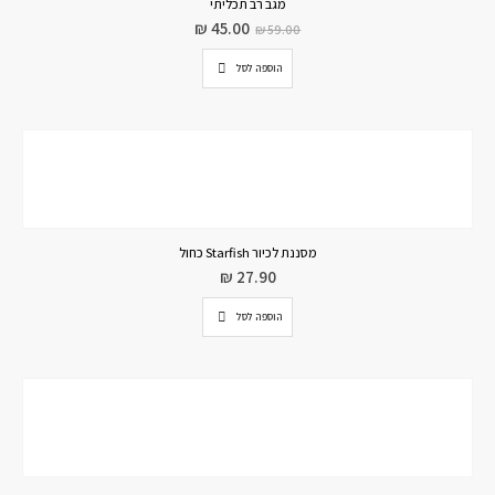
מגב רב תכליתי
₪
45.00
₪
59.00
הוספה לסל
מסננת לכיור Starfish כחול
₪
27.90
הוספה לסל