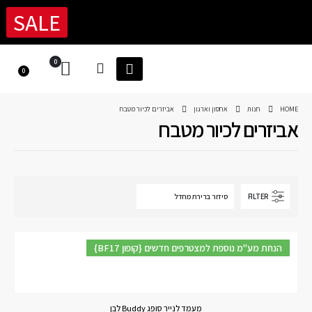
SALE
0
0
HOME
חנות
אחסון וארגון
אביזרים לכיור מטבח
אביזרים לכיור מטבח
FILTER
{BF17 קופון} הנחת מע"מ נוספת למצטרפים חדשים
מעמד לנייר סופג Buddy לבן