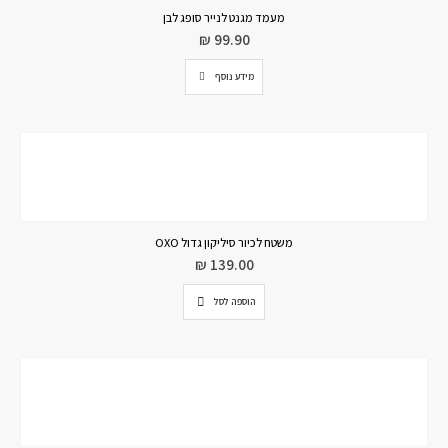
מעמד מגנט לנייר סופג לבן
₪
99.90
מידע נוסף
משטח לכיור סיליקון גדול OXO
₪
139.00
הוספה לסל