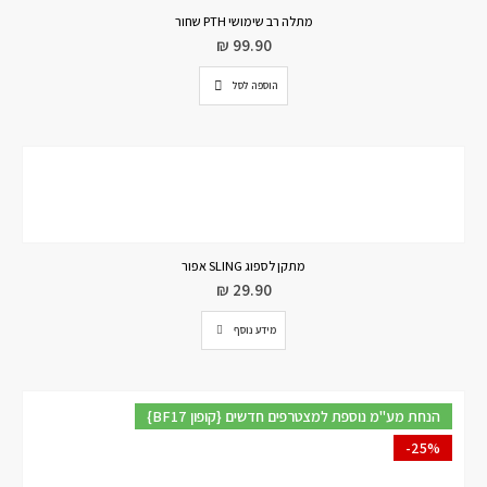
מתלה רב שימושי PTH שחור
₪
99.90
הוספה לסל
מתקן לספוג SLING אפור
₪
29.90
מידע נוסף
{BF17 קופון} הנחת מע"מ נוספת למצטרפים חדשים
-25%