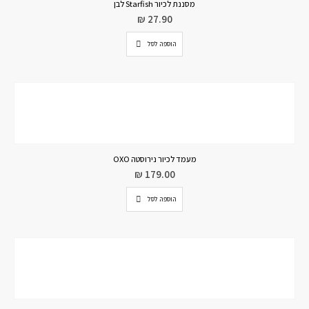
מסננת לכיור Starfish לבן
₪
27.90
הוספה לסל
מעמד לכיור נירוסטה OXO
₪
179.00
הוספה לסל