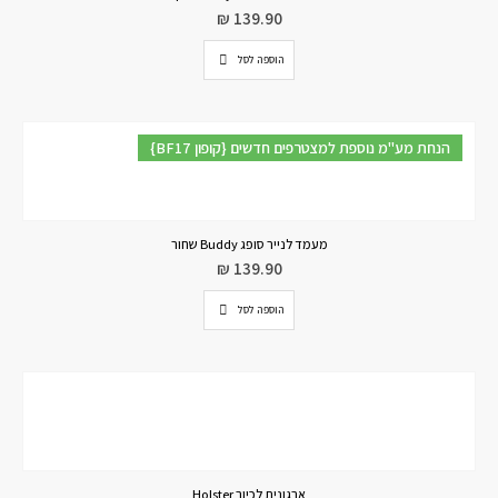
₪
139.90
הוספה לסל
{BF17 קופון} הנחת מע"מ נוספת למצטרפים חדשים
מעמד לנייר סופג Buddy שחור
₪
139.90
הוספה לסל
ארגונית לכיור Holster