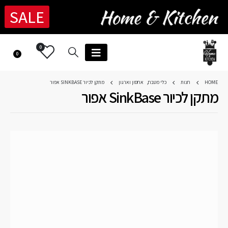
SALE
0
0
HOME
חנות
כלי מטבח
,
אחסון וארגון
מתקן לכיור SINKBASE אפור
מתקן לכיור SinkBase אפור