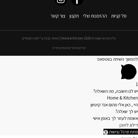
סל קניות
ההזמנות שלי
תקנון
צור קשר
כל הזכויות שמורות 2026 Home & Kitchen | האתר נבנה ע״י לובה קוטליק
קידום אתרים טופיק מדיה
להמשך השיחה בווטסאפ
1
יש לנו תשובה, מה השאלה?
Home & Kitchen
היי , כאן אלי מהום אנד קיטשן
יש לך שאלה?
אשמח לעזור לך באופן אישי
דילוג לתוכן
פתח סרגל נגישות