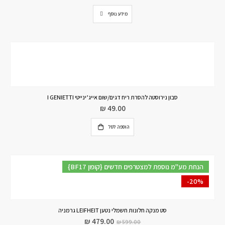
מידע נוסף
סבון נירוסטה להסרת ריח דגים/שום אייג’ינייטי I GENIETTI
₪
49.00
הוספה לסל
{BF17 קופון} הנחת מע"מ נוספת למצטרפים חדשים
-20%
סט מנקה חלונות חשמלי נטען LEIFHEIT גרמניה
₪
479.00
₪
599.00