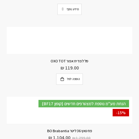
מידע נוסף
סל למדיח אפור OXO TOT
₪
119.00
הוספה לסל
{BF17 קופון} הנחת מע"מ נוספת למצטרפים חדשים
-15%
פח טאץ 36 ליטר BO Brabantia
₪
1,104.00
₪
1,299.00