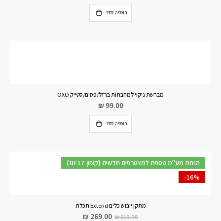
הוספה לסל
מברשת ניקוי למחבתות ברזל/פסים/סטייק OXO
₪
99.00
הוספה לסל
{BF17 קופון} הנחת מע"מ נוספת למצטרפים חדשים
-16%
מתקן ייבוש כלים Extend תכלת
₪
269.00
₪
319.90