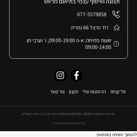
תצוגה ואיסוף עצמי בתיאום מראש
077-5579858
רח׳ הרצל 66 נהריה
שעות פתיחה: א-ה 09:00-19:00, ו׳ וערבי חג
09:00-14:00
סל קניות
ההזמנות שלי
תקנון
צור קשר
כל הזכויות שמורות 2026 Home & Kitchen | האתר נבנה ע״י לובה קוטליק
קידום אתרים טופיק מדיה
להמשך השיחה בווטסאפ