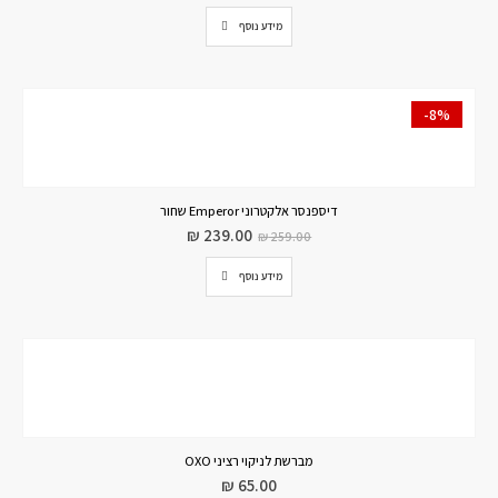
מידע נוסף
-8%
דיספנסר אלקטרוני Emperor שחור
₪
239.00
₪
259.00
מידע נוסף
מברשת לניקוי רציני OXO
₪
65.00