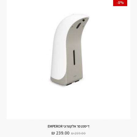
-8%
דיספנסר אלקטרוני EMPEROR
₪
239.00
₪
259.00