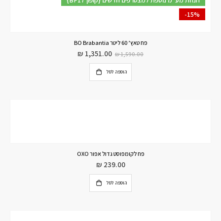
{BF17 קופון} הנחת מע"מ נוספת למצטרפים חדשים
-15%
פח טאץ’ 60 ליטר BO Brabantia
₪
1,351.00
₪
1,590.00
הוספה לסל
פח לקומפוסט גדול אפור OXO
₪
239.00
הוספה לסל