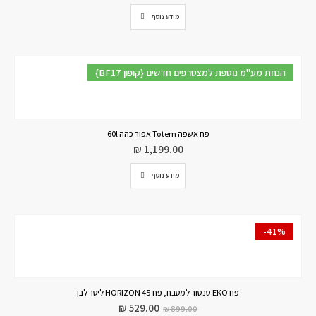
מידע נוסף
{BF17 קופון} הנחת מע"מ נוספת למצטרפים חדשים
פח אשפה Totem אפור כהה 60l
₪
1,199.00
מידע נוסף
-41%
פח EKO סנסור למטבח, פח HORIZON 45 ליטר לבן
₪
529.00
₪
899.00