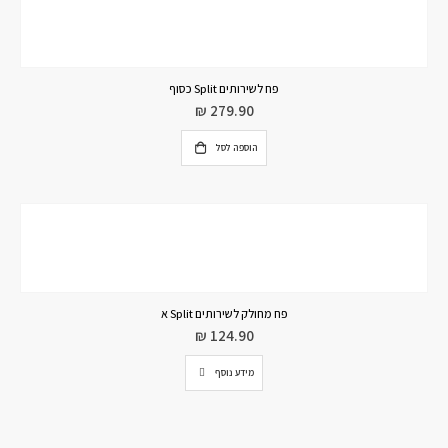
פח לשירותים Split כסוף
₪
279.90
הוספה לסל
פח מחולק לשירותים Split א
₪
124.90
מידע נוסף