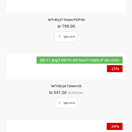
פח Totem POP לבן 40 ליטר
₪
799.00
מידע נוסף
{BF17 קופון} הנחת מע"מ נוספת למצטרפים חדשים
-15%
פח Totem אבן 60 ליטר
₪
847.00
₪
999.00
מידע נוסף
-34%