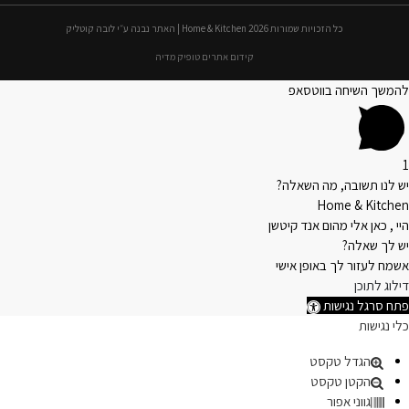
כל הזכויות שמורות 2026 Home & Kitchen | האתר נבנה ע״י לובה קוטליק
קידום אתרים טופיק מדיה
להמשך השיחה בווטסאפ
1
יש לנו תשובה, מה השאלה?
Home & Kitchen
היי , כאן אלי מהום אנד קיטשן
יש לך שאלה?
אשמח לעזור לך באופן אישי
דילוג לתוכן
פתח סרגל נגישות
כלי נגישות
הגדל טקסט
הקטן טקסט
גווני אפור