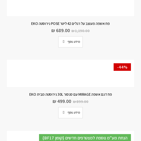
פח אשפה מעוצב על רגלים 42 ליטר POSE נירוסטה EKO
₪
689.00
₪
1,190.00
מידע נוסף
-44%
פח דגם אשפה MIRAGE עם סנסור 30L נירוסטה מבית EKO
₪
499.00
₪
899.00
מידע נוסף
{BF17 קופון} הנחת מע"מ נוספת למצטרפים חדשים