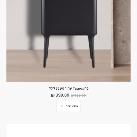
פח Tauros שחור מט 36 ליטר
₪
399.00
₪
799.00
מידע נוסף