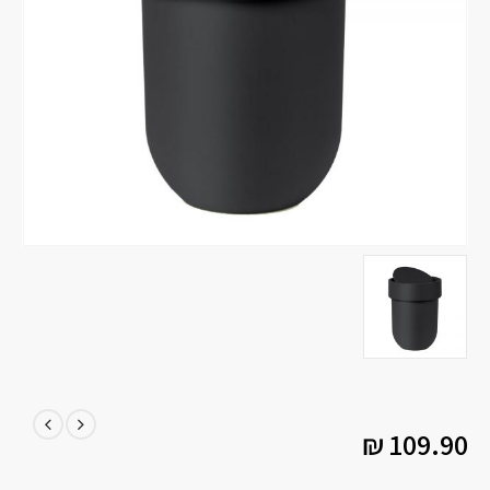
₪
109.90