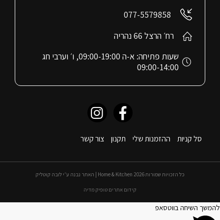
077-5579858
רח׳ הרצל 66 נהריה
שעות פתיחה: א-ה 09:00-19:00, ו׳ וערבי חג
09:00-14:00
סל קניות
ההזמנות שלי
תקנון
צור קשר
כל הזכויות שמורות 2026 Home & Kitchen | האתר נבנה ע״י לובה קוטליק
קידום אתרים טופיק מדיה
להמשך השיחה בווטסאפ