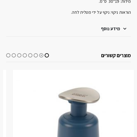
מידות: 19*30 ס”מ.
הוראות ניקוי: ניקוי על ידי מטלית לחה.
מידע נוסף
מוצרים קשורים
{BF17 קופון} הנחת מע"מ נוספת למצטרפים חדשים