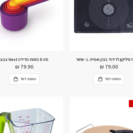
ליקון לרידוד בצק ואפייה L- שחור
סט 8 כוסות מדידה Nest צבע
₪
79.90
₪
79.00
הוספה לסל
הוספה לסל