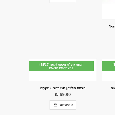
מ נוספת
{BF17 קופון} הנחת מע"מ נוספת
למצטרפים חדשים
תבנית סיליוקון חצי כדור 6 שקעים
₪
69.90
הוספה לסל