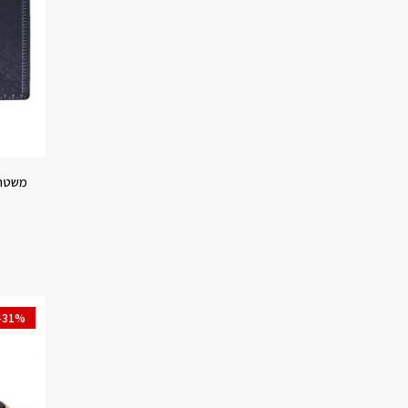
משטח סי
-31%