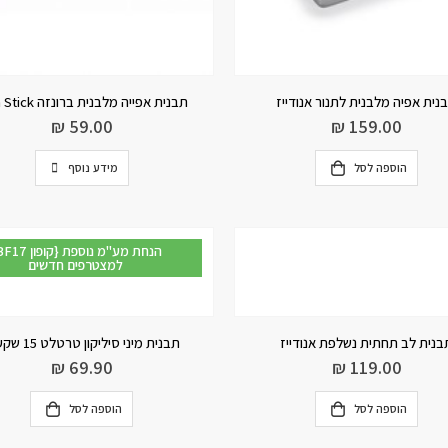
נית אפיה מלבנית לתנור אנודייז
תבנית אפייה מלבנית ברונזה Non Stick
₪
59.00
₪
159.00
הוספה לסל
מידע נוסף
{BF17 קופון} הנחת מע"
למצטרפים חדשים
בנית לב תחתית נשלפת אנודייז
תבנית מיני סיליקון טרטלט 15 שקעים
₪
69.90
₪
119.00
הוספה לסל
הוספה לסל