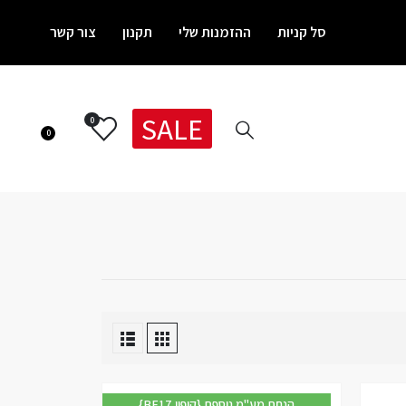
סל קניות
ההזמנות שלי
תקנון
צור קשר
SALE
0
0
{BF17 קופון} הנחת מע"מ נוספת