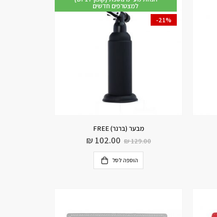
למצטרפים חדשים
-21%
מבער (ברנר) FREE
₪
102.00
₪
129.00
הוספה לסל