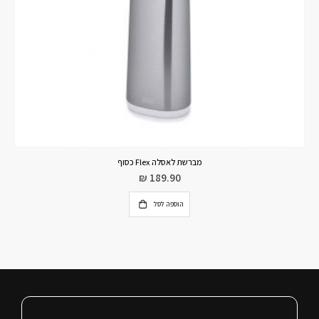
מברשת לאסלה Flex לבן אפור
₪
99.00
₪
139.90
מידע נוסף