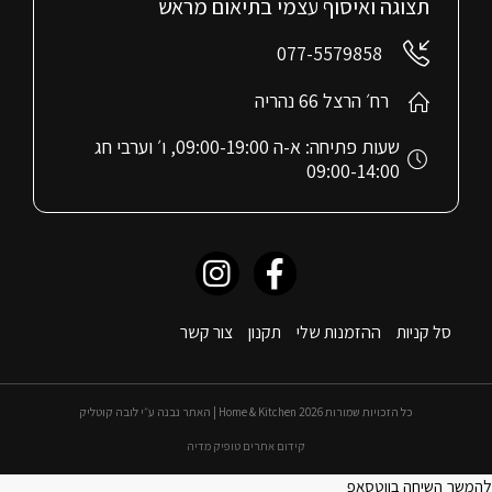
תצוגה ואיסוף עצמי בתיאום מראש
077-5579858
רח׳ הרצל 66 נהריה
שעות פתיחה: א-ה 09:00-19:00, ו׳ וערבי חג
09:00-14:00
סל קניות
ההזמנות שלי
תקנון
צור קשר
כל הזכויות שמורות 2026 Home & Kitchen | האתר נבנה ע״י לובה קוטליק
קידום אתרים טופיק מדיה
להמשך השיחה בווטסאפ