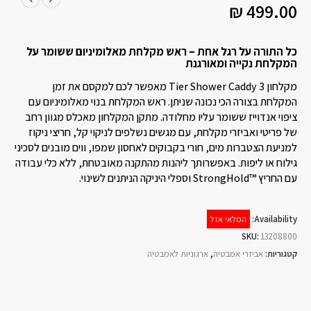
₪
499.00
כל התורה על רגל אחת – ראש מקלחת מאלומיניום ששומר על
המקלחת נקייה ומאורגנת
מקלחון 3 Tier Shower Caddy מאפשר לכם למקסם את זמן
המקלחת בצורה הכי נכונה שניתן. ראש המקלחת בנוי מאלומיניום עם
ציפוי אנדוייז ששומר עליו מחלודה. מתקן המקלחון מאכלס מגוון רחב
של פריטי ואביזרי מקלחת, עם מגשים נשלפים לניקוי קל, חריצי ניקוז
למניעת הצטברות מים, חורי בקבוקים לאחסון שמפו, ווים מובנים לסכיני
גילוח או ליפות. באפשרותך ליהנות מהתקנה מאובטחת, ללא כלי עבודה
עם החריץ ™StrongHold וספלי היניקה הניתנים לשינוי.
Availability:
המלאי אזל
SKU:
13208800
קטגוריות:
אביזרי אמבטיה
,
ארגוניות לאמבטיה