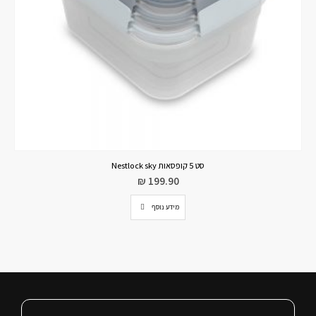
ארגונית סכום DS כחול S
₪
79.90
הוספה לסל