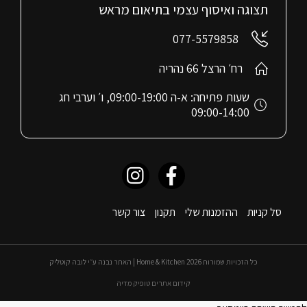
תצוגה ואיסוף עצמי בתיאום מראש
077-5579858
רח׳ הרצל 66 נהריה
שעות פתיחה: א-ה 09:00-19:00, ו׳ וערבי חג
09:00-14:00
סל קניות
ההזמנות שלי
תקנון
צור קשר
כל הזכויות שמורות 2026 Home & Kitchen | האתר נבנה ע״י לובה קוטליק
קידום אתרים טופיק מדיה