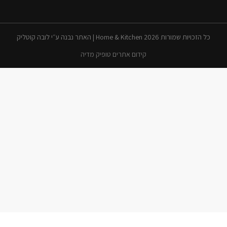
כל הזכויות שמורות 2026 Home & Kitchen | האתר נבנה ע״י לובה קוטליק
קידום אתרים טופיק מדיה