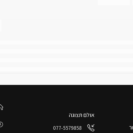
אולם תצוגה
ר
077-5579858