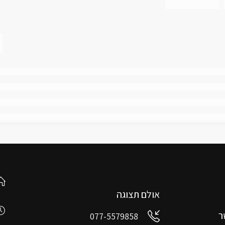
אולם תצוגה
ר
077-5579858