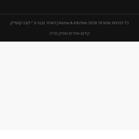
כל הזכויות שמורות 2026 Home & Kitchen | האתר נבנה ע״י לובה קוטליק
קידום אתרים טופיק מדיה