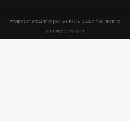
כל הזכויות שמורות 2026 Home & Kitchen | האתר נבנה ע״י לובה קוטליק
קידום אתרים טופיק מדיה