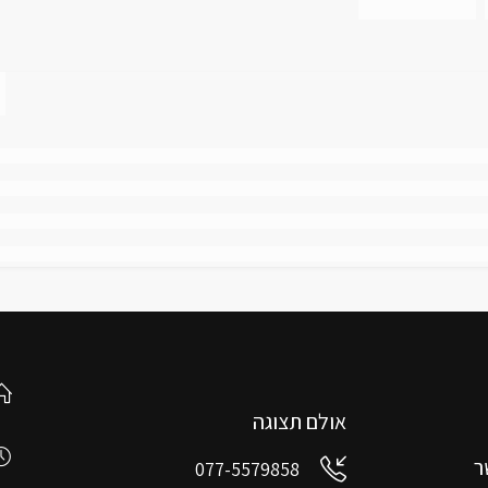
אולם תצוגה
ר
077-5579858