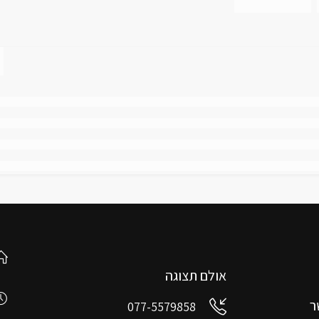
אולם תצוגה
ר
077-5579858