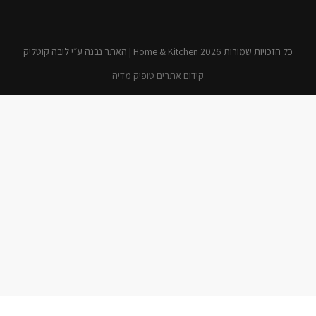
כל הזכויות שמורות 2026 Home & Kitchen | האתר נבנה ע״י לובה קוטליק
קידום אתרים טופיק מדיה