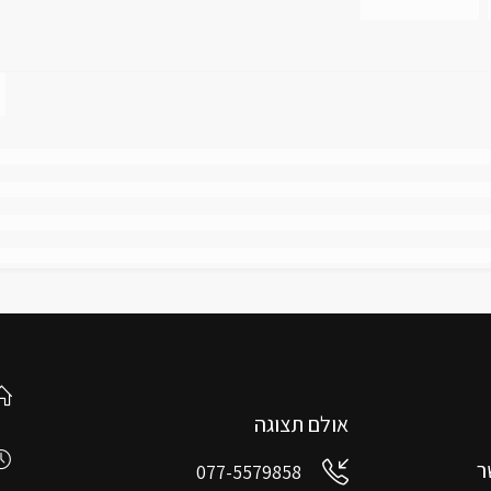
אולם תצוגה
ר
077-5579858