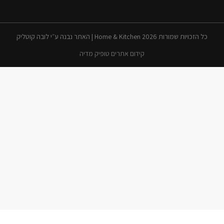
כל הזכויות שמורות 2026 Home & Kitchen | האתר נבנה ע״י לובה קוטליק
קידום אתרים טופיק מדיה