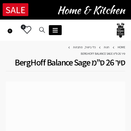
SALE
0
0
HOME
חנות
כלי בישול
,
מחבתות
סיר 26 ס”מ BERGHOFF BALANCE SAGE
סיר 26 ס”מ BergHoff Balance Sage