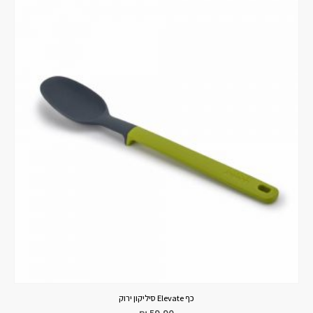
כף Elevate סיליקון ירוק