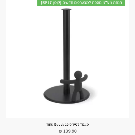
{BF17 קופון} הנחת מע"מ נוספת למצטרפים חדשים
מעמד לנייר סופג Buddy שחור
₪
139.90