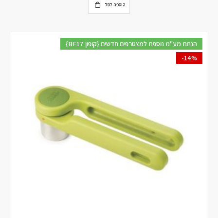
הוספה לסל
{BF17 קופון} הנחת מע"מ נוספת למצטרפים חדשים
-14%