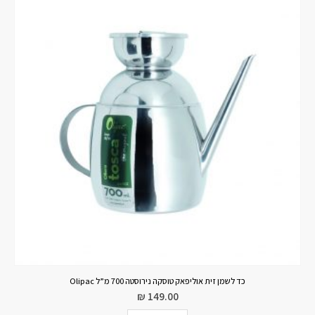
כד לשמן זית אוליפאק טוסקה נירוסטה 700 מ”ל Olipac
₪
149.00