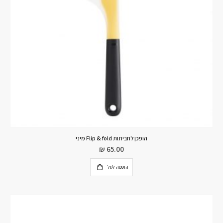
הופכן לחביתות Flip & fold מיני
₪
65.00
הוספה לסל