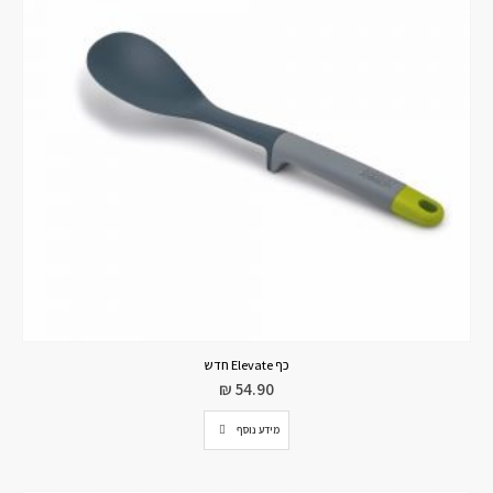
כף Elevate חדש
₪
54.90
מידע נוסף