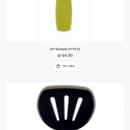
כף גלידה Dimple ירוק
₪
64.90
הוספה לסל