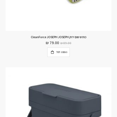
כותש שום ירוק CleanForce JOSEPH JOSEPH
₪
79.00
₪
89.00
הוספה לסל