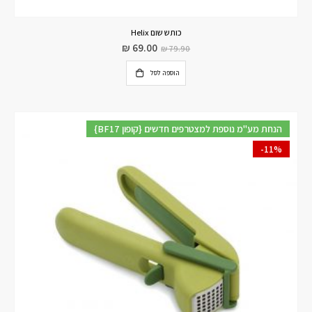
כותש שום Helix
₪
69.00
₪
79.90
הוספה לסל
{BF17 קופון} הנחת מע"מ נוספת למצטרפים חדשים
-11%