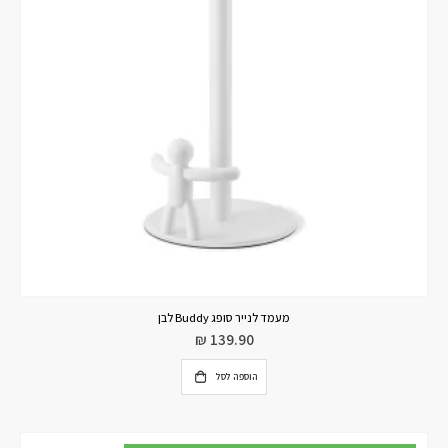
מעמד לנייר סופג Buddy לבן
₪
139.90
הוספה לסל