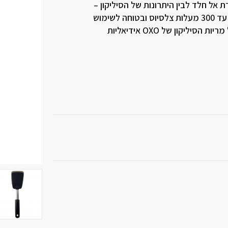
חוזק של פלדת אל חלד לבין היתרונות של הסיליקון –
השכבה החיצונית עשויה סיליקון עמידה לטמפ’ של עד 300 מעלות צלסיוס ובטוחה לשימוש
במחבתות בעלות שכבה למניעת הידבקות מזון. כל מריות הסיליקון של OXO אידיאליות