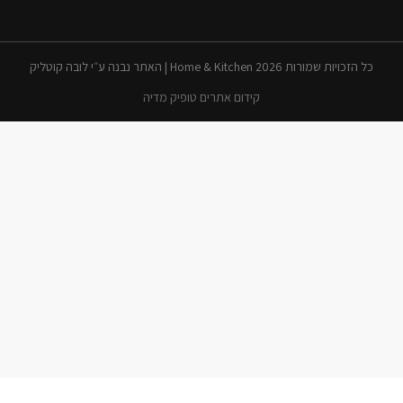
כל הזכויות שמורות 2026 Home & Kitchen | האתר נבנה ע״י לובה קוטליק
קידום אתרים טופיק מדיה