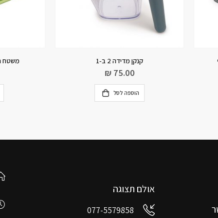
קנקן מדידה 2 ב-1
משטח חיתוך Cut & Carve גד
₪
124.90
₪
75.00
הוספה לסל
מידע נוסף
אולם תצוגה
ר
077-5579858