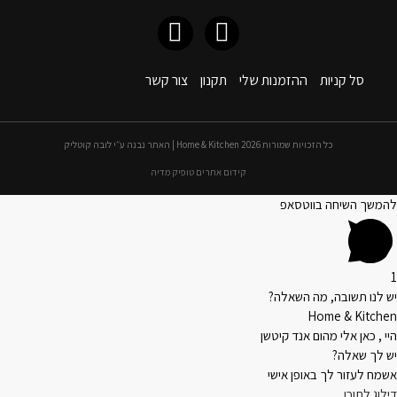
סל קניות
ההזמנות שלי
תקנון
צור קשר
כל הזכויות שמורות 2026 Home & Kitchen | האתר נבנה ע״י לובה קוטליק
קידום אתרים טופיק מדיה
להמשך השיחה בווטסאפ
1
יש לנו תשובה, מה השאלה?
Home & Kitchen
היי , כאן אלי מהום אנד קיטשן
יש לך שאלה?
אשמח לעזור לך באופן אישי
דילוג לתוכן