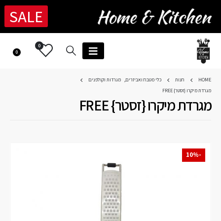
SALE
0
0
HOME
חנות
כלי מטבח ואביזרים
,
מגרדות וקולפנים
מגרדת מיקרו {זסטר} FREE
מגרדת מיקרו {זסטר} FREE
-10%