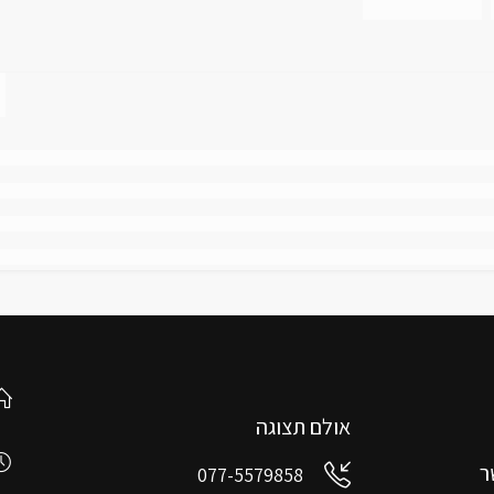
אולם תצוגה
ר
077-5579858