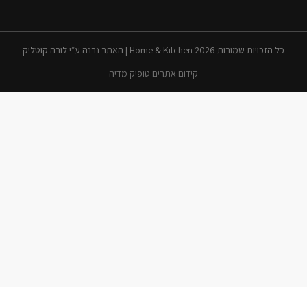
כל הזכויות שמורות 2026 Home & Kitchen | האתר נבנה ע״י לובה קוטליק
קידום אתרים טופיק מדיה