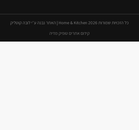
כל הזכויות שמורות 2026 Home & Kitchen | האתר נבנה ע״י לובה קוטליק
קידום אתרים טופיק מדיה