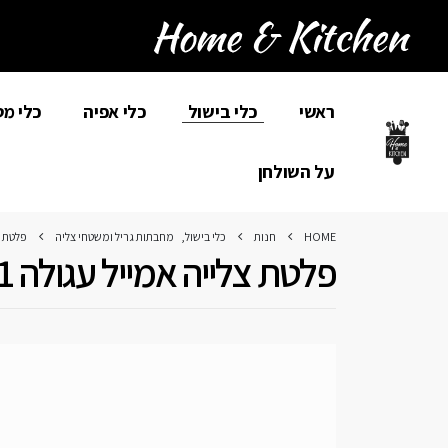
ראשי
כלי בישול
כלי אפיה
כלי מ
על השולחן
HOME
חנות
כלי בישול
,
מחבתות גריל ומשטחי צליה
פלטת צלייה
פלטת צלייה אמייל עגולה 31 – אפור GURO