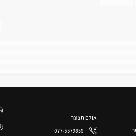
אולם תצוגה
ר
077-5579858