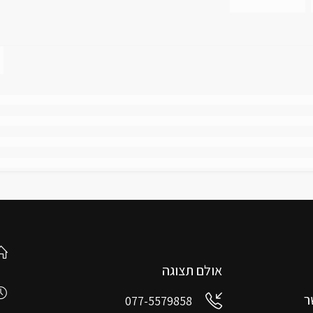
אולם תצוגה
ר
077-5579858