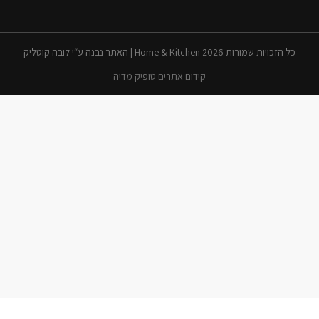
כל הזכויות שמורות 2026 Home & Kitchen | האתר נבנה ע״י לובה קוטליק
קידום אתרים טופיק מדיה