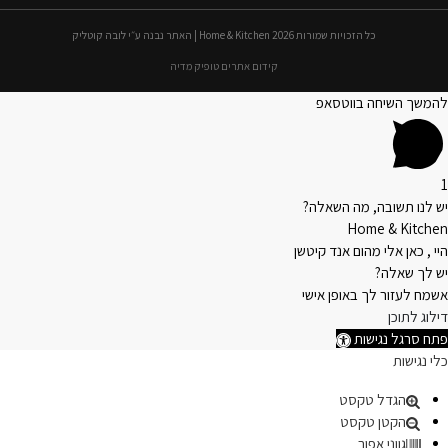
כל הזכויות שמורות 2026 Home & Kitchen | האתר נבנה ע״י לובה קוטליק
קידום אתרים טופיק מדיה
להמשך השיחה בווטסאפ
1
יש לנו תשובה, מה השאלה?
Home & Kitchen
היי , כאן אלי מהום אנד קיטשן
יש לך שאלה?
אשמח לעזור לך באופן אישי
דילוג לתוכן
פתח סרגל נגישות
כלי נגישות
הגדל טקסט
הקטן טקסט
גווני אפור