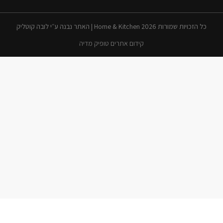
כל הזכויות שמורות 2026 Home & Kitchen | האתר נבנה ע״י לובה קוטליק
קידום אתרים טופיק מדיה