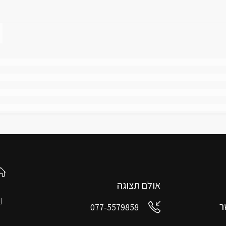
אולם תצוגה
ר
077-5579858