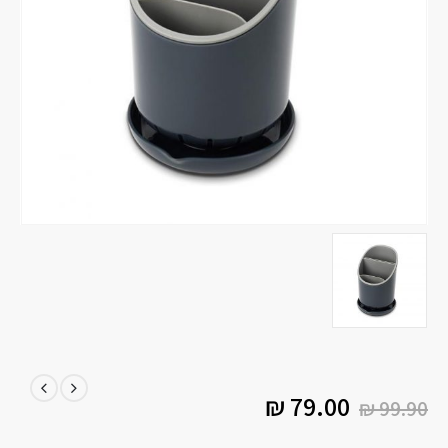
₪
79.00
₪
99.90