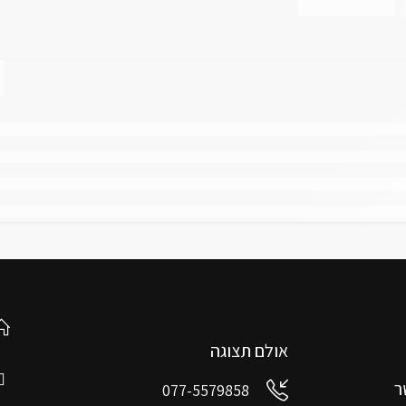
אולם תצוגה
ר
077-5579858