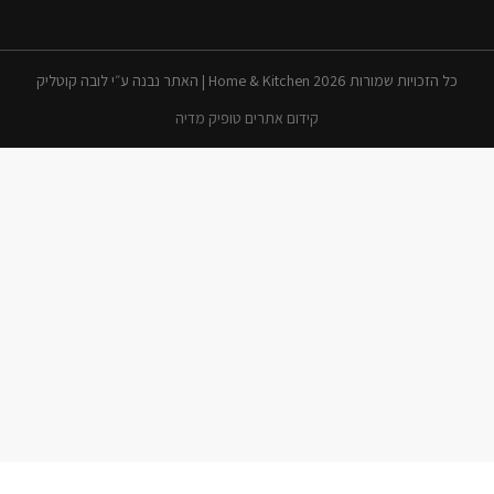
כל הזכויות שמורות 2026 Home & Kitchen | האתר נבנה ע״י לובה קוטליק
קידום אתרים טופיק מדיה