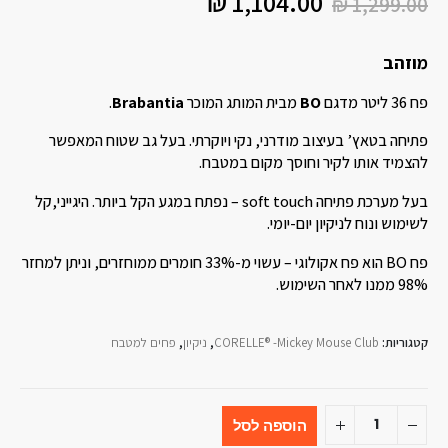
₪
1,104.00
₪
1,299.00
מוזהב
פח 36 ליטר מדגם
BO
מבית המותג המוכר
Brabantia
.
פתיחה בטאץ’ בעיצוב מודרני, נקי ויוקרתי. בעל גב שטוח המאפשר
להצמיד אותו לקיר וחוסך מקום במטבח.
בעל מערכת פתיחה soft touch – נפתח במגע הקל ביותר. היגייני,קל
לשימוש ונוח לניקיון יום-יומי.
פח BO הוא פח אקולוגי – עשוי מ-33% חומרים ממוחזרים, וניתן למחזר
98% ממנו לאחר השימוש.
קטגוריות:
CORELLE® -Mickey Mouse Club
,
ניקיון
,
פחים למטבח
הוספה לסל