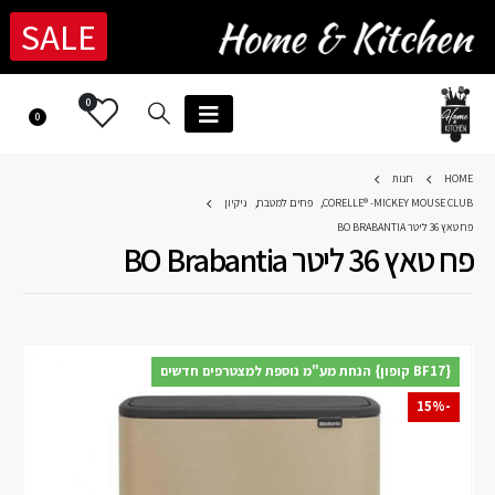
SALE
0
0
HOME
חנות
CORELLE® -MICKEY MOUSE CLUB
,
פחים למטבח
,
ניקיון
פח טאץ 36 ליטר BO BRABANTIA
פח טאץ 36 ליטר BO Brabantia
{BF17 קופון} הנחת מע"מ נוספת למצטרפים חדשים
-15%