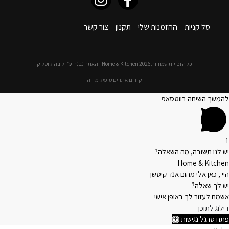
סל קניות
ההזמנות שלי
תקנון
צור קשר
כל הזכויות שמורות 2026 Home & Kitchen | האתר נבנה ע״י לובה קוטליק
קידום אתרים טופיק מדיה
להמשך השיחה בווטסאפ
1
יש לנו תשובה, מה השאלה?
Home & Kitchen
היי , כאן אלי מהום אנד קיטשן
יש לך שאלה?
אשמח לעזור לך באופן אישי
דילוג לתוכן
פתח סרגל נגישות