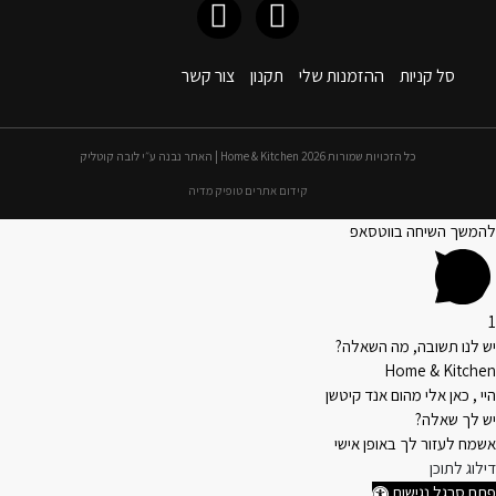
סל קניות
ההזמנות שלי
תקנון
צור קשר
כל הזכויות שמורות 2026 Home & Kitchen | האתר נבנה ע״י לובה קוטליק
קידום אתרים טופיק מדיה
להמשך השיחה בווטסאפ
1
יש לנו תשובה, מה השאלה?
Home & Kitchen
היי , כאן אלי מהום אנד קיטשן
יש לך שאלה?
אשמח לעזור לך באופן אישי
דילוג לתוכן
פתח סרגל נגישות