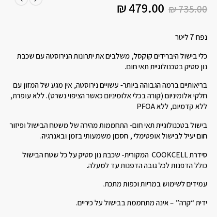
₪
479.00
₪
735.00
נפח 7 ליטר
כלי בישול היברידים קוקסל, משלבים את יתרונות הנירוסטה עם שכבת
נון סטיק בטכנולוגיית תאי חום.
בריאותיים ברמה הגבוהה ביותר- עשויים נירוסטה, אין מגע של המזון עם
חלקי אלומיניום (קורה בכלי אלומיניום כאשר הציפוי נשרט). ללא עופרת,
ללא קדמיום, ללא PFOA
בישול בטכנולוגיית תאי חום- התחממות מהירה של משטח הבישול ופיזור
חום יעיל לבישול אופטימלי , חסכון משמעותי בזמן ובאנרגיה.
סידרת COOKCELL המקורית- שכבת נון סטיק על כל שטח הבישול
כולל הדפנות לכל גובה הדפנות עד למעלה.
עמידים לשימוש במריות וכפות מתכת.
ידית “קרה” – אינה מתחממת בבישול על כיריים.