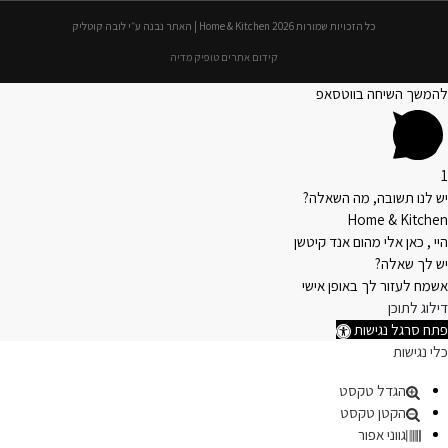
כל הזכויות שמורות 2026 Home & Kitchen | האתר נבנה ע״י לובה קוטליק
קידום אתרים טופיק מדיה
להמשך השיחה בווטסאפ
1
יש לנו תשובה, מה השאלה?
Home & Kitchen
היי , כאן אלי מהום אנד קיטשן
יש לך שאלה?
אשמח לעזור לך באופן אישי
דילוג לתוכן
פתח סרגל נגישות
כלי נגישות
הגדל טקסט
הקטן טקסט
גווני אפור