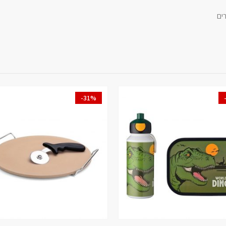
ים
-31%