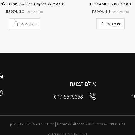
סט לילדים CAMPUS דינו
סט פיצה 3 חלקים הכולל אבן שמוט, גלגלת ומעמד
₪
89.00
₪
99.00
₪
129.00
₪
129.00
מידע נוסף
הוספה לסל
אולם תצוגה
ר
077-5579858
כל הזכויות שמורות 2026 Home & Kitchen | האתר נבנה ע״י לובה קוטליק
קידום אתרים טופיק מדיה