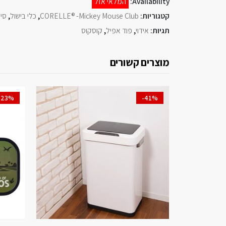
Availability:
המלאי אזל
קטגוריות:
CORELLE® -Mickey Mouse Club
,
כלי בישול
,
סיר
תגיות:
אידוי
,
פוד אפיל
,
קוסקוס
מוצרים קשורים
-23%
-41%