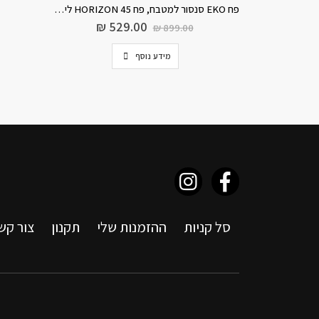
פח EKO סנסור למטבח, פח HORIZON 45 ליטר לבן
₪
529.00
₪
899.00
מידע נוסף
סל קניות
ההזמנות שלי
תקנון
צור קש