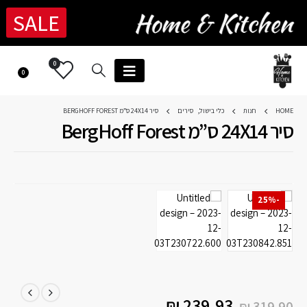
SALE
0
0
HOME
חנות
כלי בישול
,
סירים
סיר 24X14 ס”מ BERGHOFF FOREST
סיר 24X14 ס”מ BergHoff Forest
-25%
₪
239.93
₪
319.90