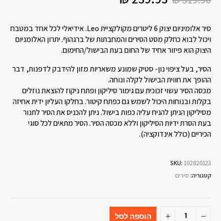
סיר אלומיניום יצוק 6 ליטרים מקולקציית Leo. אידיאלי לכל אחד במטבח
ויכול לבוא כחלק מסט הסירים והמחבתות של ברגהוף. יתרון האלומניום
היצוק הוא פיזור אחיד של החום בעת הבישול/החימום.
הסיר, בעל ציפוי נון- סטיק שמונע משאריות מזון להידבק לדפנות, דבר
ההופך את חווית הבישול לקלה ונוחה.
מכסה הסיר עשוי זכוכית עם גימור סיליקון ופתח ניקוז להוצאת נוזלים
בקלות ובנוחות היכול לשמש גם כפתח קיטור. בחלקו העליון ידית אחיזה
מסיליקון הניתן להניח עליה כפות בישול. ניתן להכניס את הסיר לתנור
בעת הסרת ידיות הסיליקון וללא מכסה הסיר. הסיר מתאים לכל סוגי
הכיריים (כולל אינדוקציה).
SKU:
102820123
קטגוריה:
סירים
הוספה לסל