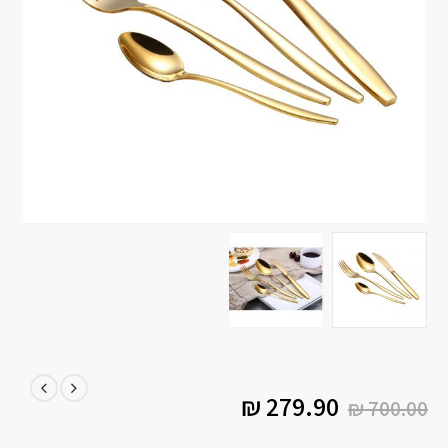
₪
279.90
₪
700.00