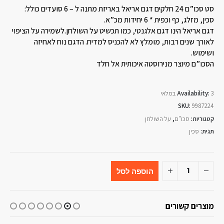
סט סכו”ם 24 חלקים דגם אריאל באריזת מתנה ל – 6 סועדים כולל:
סכין, מזלג, כף וכפית * 6 יחידות מכ”א.
דגם אריאל הינו דגם אלגנטי, כמו תכשיט על השולחן.לשמירה על הציפוי
לאורך שנים רבות, מומלץ לא להכניס למדיח. הדגם נוח לאחיזה
ושימוש.
הסכו”ם מיוצר מנירוסטה איכותית אל חלד
3 במלאי
Availability:
SKU:
9987224
קטגוריות:
סכו"ם
,
על השולחן
תגית:
סכין
הוספה לסל
מוצרים קשורים