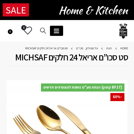
SALE
0
0
HOME
חנות
על השולחן
,
סכו"ם
סט סכו”ם אריאל 24 חלקים MICHSAF
סט סכו”ם אריאל 24 חלקים MICHSAF
{BF17 קופון} הנחת מע"מ נוספת למצטרפים חדשים
-60%