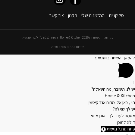
סל קניות
ההזמנות שלי
תקנון
צור קשר
כל הזכויות שמורות 2026 Home & Kitchen | האתר נבנה ע״י לובה קוטליק
קידום אתרים טופיק מדיה
להמשך השיחה בווטסאפ
1
יש לנו תשובה, מה השאלה?
Home & Kitchen
היי , כאן אלי מהום אנד קיטשן
יש לך שאלה?
אשמח לעזור לך באופן אישי
דילוג לתוכן
פתח סרגל נגישות