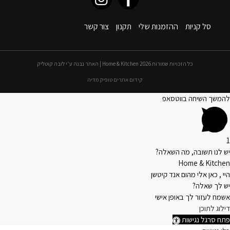
סל קניות
ההזמנות שלי
תקנון
צור קשר
כל הזכויות שמורות 2026 Home & Kitchen | האתר נבנה ע״י לובה קוטליק
קידום אתרים טופיק מדיה
להמשך השיחה בווטסאפ
1
יש לנו תשובה, מה השאלה?
Home & Kitchen
היי , כאן אלי מהום אנד קיטשן
יש לך שאלה?
אשמח לעזור לך באופן אישי
דילוג לתוכן
פתח סרגל נגישות