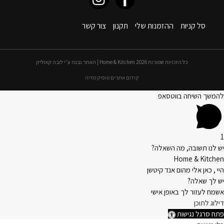
סל קניות
ההזמנות שלי
תקנון
צור קשר
כל הזכויות שמורות 2026 Home & Kitchen | האתר נבנה ע״י לובה קוטליק
קידום אתרים טופיק מדיה
להמשך השיחה בווטסאפ
1
יש לנו תשובה, מה השאלה?
Home & Kitchen
היי , כאן אלי מהום אנד קיטשן
יש לך שאלה?
אשמח לעזור לך באופן אישי
דילוג לתוכן
פתח סרגל נגישות