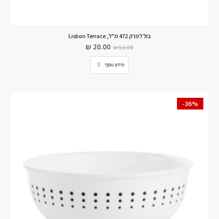
בול למרק 472 מ”ל, Lisbon Terrace
₪
20.00
₪
52.00
מידע נוסף
-36%