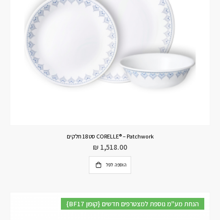
CORELLE® – Patchwork סט 18 חלקים
₪
1,518.00
הוספה לסל
{BF17 קופון} הנחת מע"מ נוספת למצטרפים חדשים