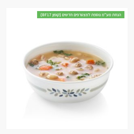
{BF17 קופון} הנחת מע"מ נוספת למצטרפים חדשים