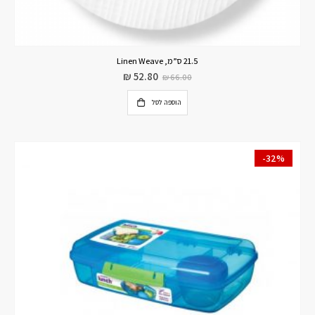
21.5 ס”מ, Linen Weave
₪
52.80
₪
66.00
הוספה לסל
-32%