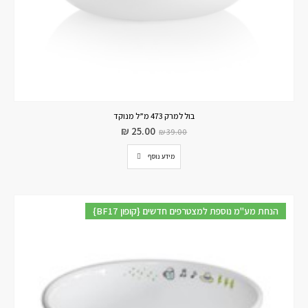
בול למרק 473 מ”ל מנוקד
₪
25.00
₪
39.00
מידע נוסף
{BF17 קופון} הנחת מע"מ נוספת למצטרפים חדשים