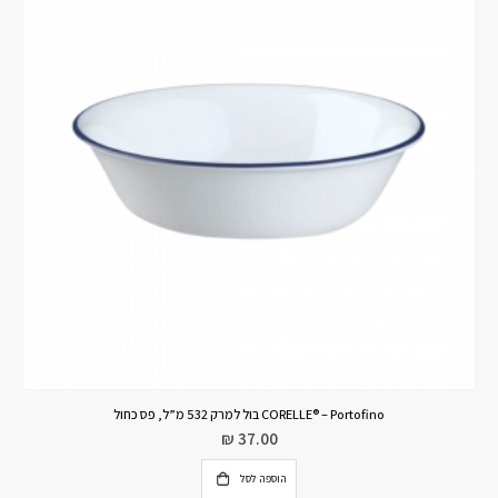
CORELLE® – Portofino בול למרק 532 מ”ל, פס כחול
₪
37.00
הוספה לסל