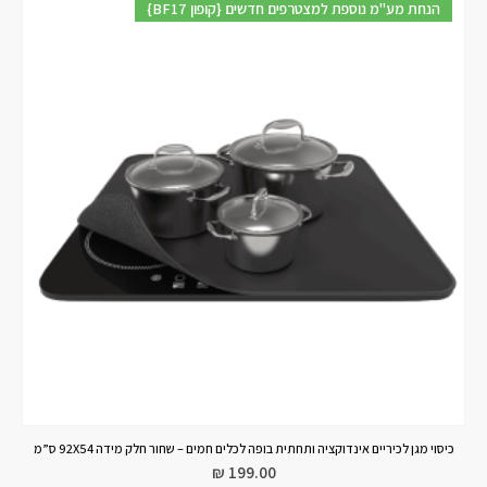
{BF17 קופון} הנחת מע"מ נוספת למצטרפים חדשים
כיסוי מגן לכיריים אינדוקציה ותחתית בופה לכלים חמים – שחור חלק מידה 92X54 ס”מ
₪
199.00