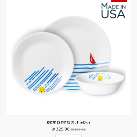
The Blue ,סט צלחות 12 חלקים
₪
329.00
₪
836.00