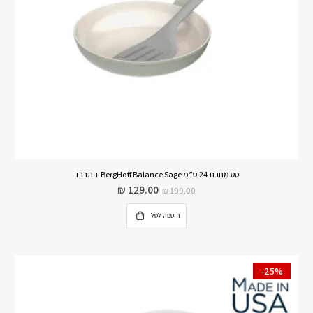
סט מחבת 24 ס”מ BergHoff Balance Sage + תרבד
₪
129.00
₪
199.00
הוספה לסל
-25%