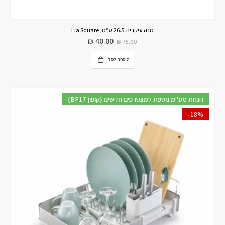
מנה עיקרית 26.5 ס”מ, Lia Square
₪
40.00
₪
75.00
הוספה לסל
{BF17 קופון} הנחת מע"מ נוספת למצטרפים חדשים
-18%