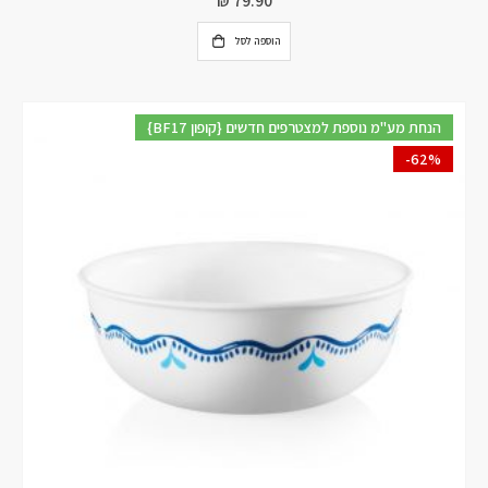
₪
79.90
הוספה לסל
{BF17 קופון} הנחת מע"מ נוספת למצטרפים חדשים
-62%