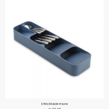
ארגונית סכום DS כחול S