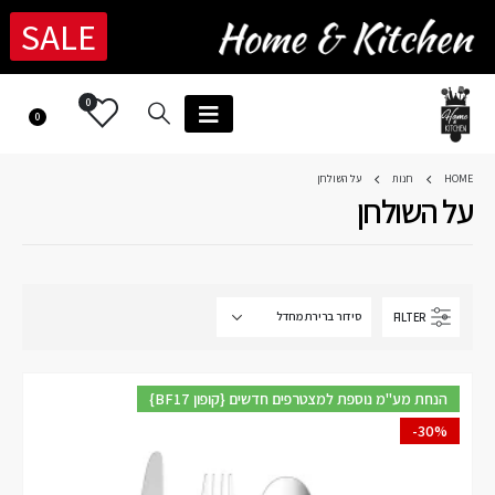
SALE
0
0
HOME
חנות
על השולחן
על השולחן
FILTER
{BF17 קופון} הנחת מע"מ נוספת למצטרפים חדשים
-30%