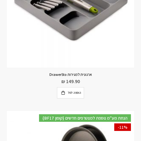
ארגונית למגירות DrawerSto
₪
149.90
הוספה לסל
{BF17 קופון} הנחת מע"מ נוספת למצטרפים חדשים
-11%