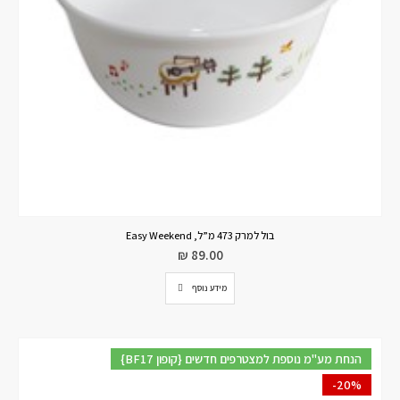
בול למרק 473 מ”ל, Easy Weekend
₪
89.00
מידע נוסף
{BF17 קופון} הנחת מע"מ נוספת למצטרפים חדשים
-20%