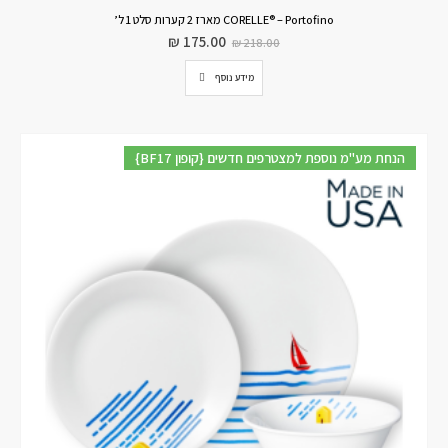
CORELLE® – Portofino מארז 2 קערות סלט 1 ל’
₪
175.00
₪
218.00
מידע נוסף
{BF17 קופון} הנחת מע"מ נוספת למצטרפים חדשים