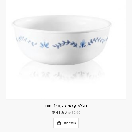
בול למרק 473 מ”ל, Portofino
₪
41.60
₪
52.00
הוספה לסל