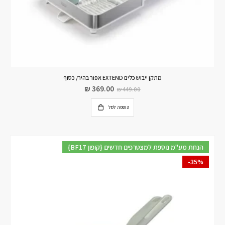
מתקן ייבוש כלים EXTEND אפור בהיר/ כסוף
₪
369.00
₪
449.00
הוספה לסל
{BF17 קופון} הנחת מע"מ נוספת למצטרפים חדשים
-35%