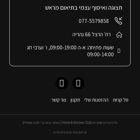
תצוגה ואיסוף עצמי בתיאום מראש
077-5579858
רח׳ הרצל 66 נהריה
שעות פתיחה: א-ה 09:00-19:00, ו׳ וערבי חג
09:00-14:00
סל קניות
ההזמנות שלי
תקנון
צור קשר
כל הזכויות שמורות 2026 Home & Kitchen | האתר נבנה ע״י לובה קוטליק
קידום אתרים טופיק מדיה