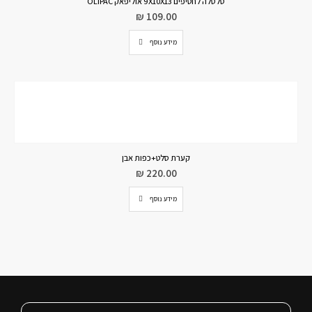
סלסלה לחטיפים 9X10X13 אוליפאק OLIPAC
₪
109.00
מידע נוסף
קערת סלט+כפות אבן
₪
220.00
מידע נוסף