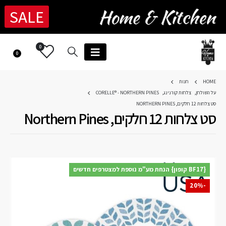
SALE
0
0
HOME
חנות
על השולחן
,
צלחות קורנינג
,
CORELLE® - NORTHERN PINES
סט צלחות 12 חלקים, NORTHERN PINES
סט צלחות 12 חלקים, Northern Pines
{BF17 קופון} הנחת מע"מ נוספת למצטרפים חדשים
-20%