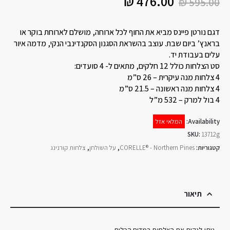
₪
476.00
₪
595.00
דגם נורטן פיינס מביא את החוף לכל ארוחה, מושלם לארוחת בוקר או
בראנץ’ ביום שבת. עוצב בהשראת הסגנון הסקנדינבי הנקי, מדמה איור
עלים בעבודת יד.
סט הצלחות כולל 12 חלקים, מתאים ל- 4 סועדים:
4 צלחות מנה עיקרית – 26 ס”מ
4 צלחות מנה ראשונה – 21.5 ס”מ
4 בול למרק – 532 מ”ל
Availability:
המלאי אזל
SKU:
13712g
קטגוריות:
CORELLE® - Northern Pines
,
על השולחן
,
צלחות קורנינג
תיאור