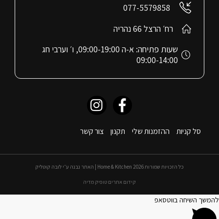
077-5579858
רח׳ הרצל 66 נהריה
שעות פתיחה: א-ה 09:00-19:00, ו׳ וערבי חג
09:00-14:00
סל קניות
ההזמנות שלי
תקנון
צור קשר
כל הזכויות שמורות 2026 Home & Kitchen | האתר נבנה ע״י לובה קוטליק
קידום אתרים טופיק מדיה
להמשך השיחה בווטסאפ