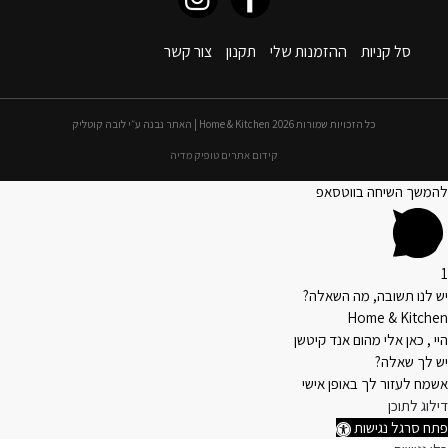
סל קניות
ההזמנות שלי
תקנון
צור קשר
כל הזכויות שמורות 2026 Home & Kitchen | האתר נבנה ע״י לובה קוטליק
קידום אתרים טופיק מדיה
להמשך השיחה בווטסאפ
1
יש לנו תשובה, מה השאלה?
Home & Kitchen
היי , כאן אלי מהום אנד קיטשן
יש לך שאלה?
אשמח לעזור לך באופן אישי
דילוג לתוכן
פתח סרגל נגישות