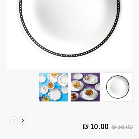
₪
10.00
₪
36.00