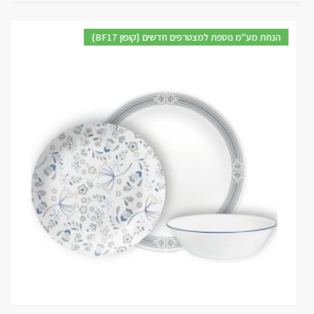
{BF17 קופון} הנחת מע"מ נוספת למצטרפים חדשים