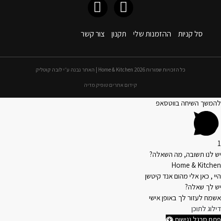
סל קניות
ההזמנות שלי
תקנון
צור קשר
כל הזכויות שמורות 2026 Home & Kitchen | האתר נבנה ע״י לובה קוטליק
קידום אתרים טופיק מדיה
להמשך השיחה בווטסאפ
1
יש לנו תשובה, מה השאלה?
Home & Kitchen
היי , כאן אלי מהום אנד קיטשן
יש לך שאלה?
אשמח לעזור לך באופן אישי
דילוג לתוכן
פתח סרגל נגישות