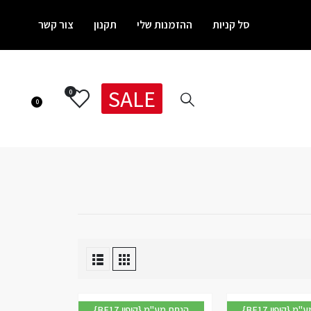
סל קניות
ההזמנות שלי
תקנון
צור קשר
SALE
0
0
{BF17 קופון} הנחת מע"מ
{BF17 קופון} הנחת מע"מ