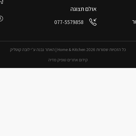
אולם תצוגה
ר
077-5579858
כל הזכויות שמורות 2026 Home & Kitchen | האתר נבנה ע״י לובה קוטליק
קידום אתרים טופיק מדיה