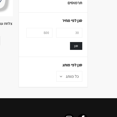
תרמוסים
סנן לפי מחיר
צלחת עוגה 16.5 ס”מ, are
סנן
סנן לפי מותג