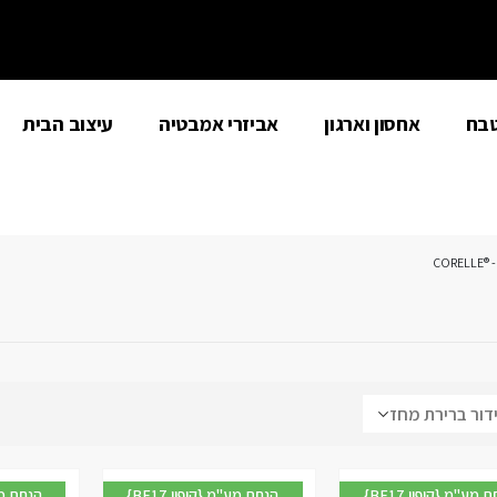
טבח
אחסון וארגון
אביזרי אמבטיה
עיצוב הבית
CORELLE® -
{BF17 קופון} הנחת מע"מ
{BF17 קופון} הנחת מע"מ