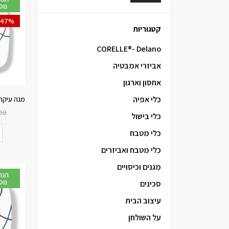
נוס
-47%
קטגוריות
CORELLE®- Delano
אביזרי אמבטיה
אחסון וארגון
מנה עיקרית 26.5 ס”מ, are
כלי אפיה
00
כלי בישול
כלי מטבח
כלי מטבח ואביזרים
מגנים וכיסויים
נוס
סכינים
עיצוב הבית
על השולחן