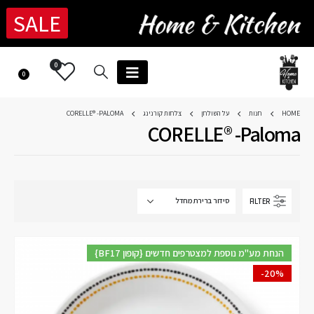
SALE
0
0
HOME
חנות
על השולחן
צלחות קורנינג
CORELLE® -PALOMA
CORELLE® -Paloma
FILTER
{BF17 קופון} הנחת מע"מ נוספת למצטרפים חדשים
-20%