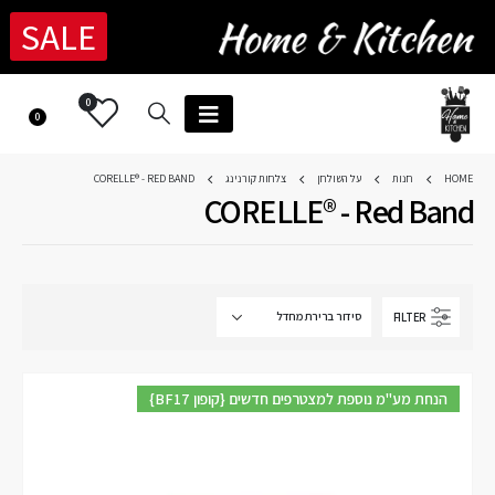
SALE
0
0
HOME
חנות
על השולחן
צלחות קורנינג
CORELLE® - RED BAND
CORELLE® - Red Band
FILTER
{BF17 קופון} הנחת מע"מ נוספת למצטרפים חדשים