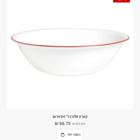
קערת סלט 2 ל’ פס אדום
₪
66.75
₪
89.00
הוספה לסל