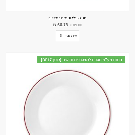
מגש אובלי 31 ס”מ פס אדום
₪
66.75
₪
89.00
מידע נוסף
{BF17 קופון} הנחת מע"מ נוספת למצטרפים חדשים