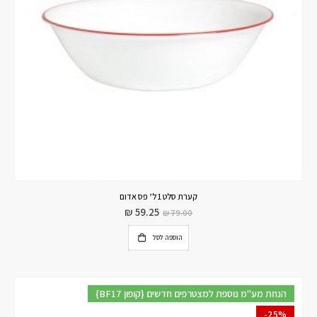
קערת סלט 1 ל’ פס אדום
₪
59.25
₪
79.00
הוספה לסל
{BF17 קופון} הנחת מע"מ נוספת למצטרפים חדשים
-25%