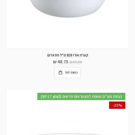
קערת אורז 828 מ”ל פס אדום
₪
48.75
₪
65.00
הוספה לסל
{BF17 קופון} הנחת מע"מ נוספת למצטרפים חדשים
-25%