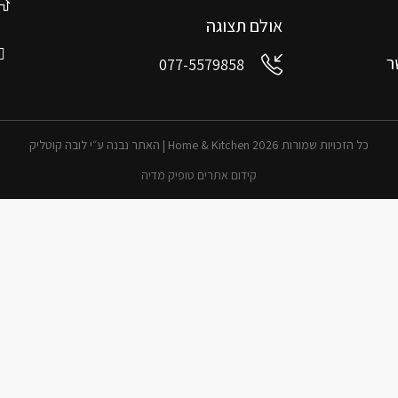
אולם תצוגה
ר
077-5579858
כל הזכויות שמורות 2026 Home & Kitchen | האתר נבנה ע״י לובה קוטליק
קידום אתרים טופיק מדיה