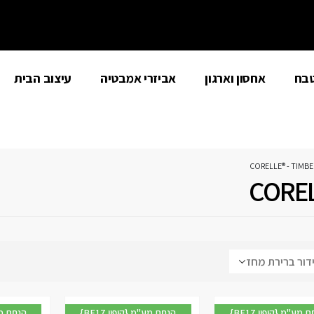
טבח
אחסון וארגון
אביזרי אמבטיה
עיצוב הבית
CORELLE® - TIMB
COREL
{BF17 קופון} הנחת מע"מ
{BF17 קופון} הנחת מע"מ