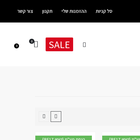
סל קניות
ההזמנות שלי
תקנון
צור קשר
SALE
0
0
{BF17 קופון} הנחת מע"מ
{BF17 קופון} הנחת מע"מ