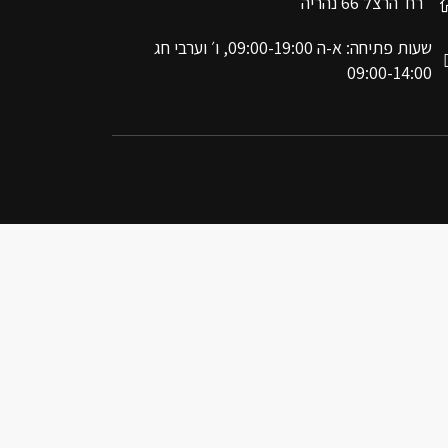
רח׳ הרצל 66 נהריה
שעות פתיחה: א-ה 09:00-19:00, ו׳ וערבי חג
09:00-14:00