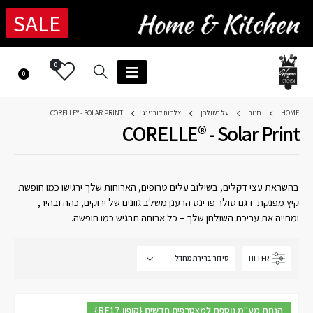
SALE
0
0
HOME
חנות
על השולחן
צלחות קורנינג
CORELLE® - SOLAR PRINT
CORELLE® - Solar Print
בהשראת עצי דקלים, בשילוב עלים טרופים, הארוחות שלך ירגישו כמו חופשת
קיץ מפנקת. דגם סולר פרינט הרענן משלב גוונים של ירוקים, כהה ובהיר,
ומחייה את עריכת השולחן שלך – כל ארוחה תרגיש כמו חופשה.
FILTER
{BF17 קופון} הנחת מע"מ נוספת למצטרפים חדשים