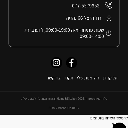
077-5579858
רח׳ הרצל 66 נהריה
שעות פתיחה: א-ה 09:00-19:00, ו׳ וערבי חג
09:00-14:00
סל קניות
ההזמנות שלי
תקנון
צור קשר
כל הזכויות שמורות 2026 Home & Kitchen | האתר נבנה ע״י לובה קוטליק
קידום אתרים טופיק מדיה
להמשך השיחה בווטסאפ