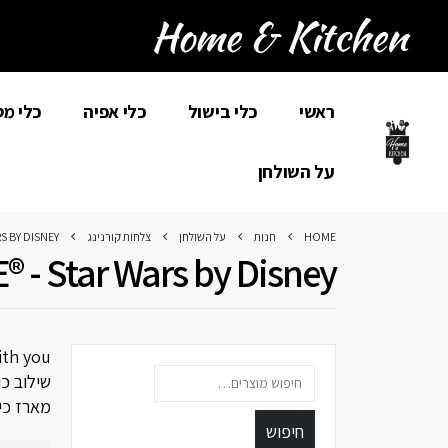
ראשי
כלי בישול
כלי אפיה
כלי מ
על השולחן
HOME
חנות
על השולחן
צלחות קורנינג
S BY DISNEY
 - Star Wars by Disney
ith you
שילוב כ
מארז כיפי של 8 צלחות לאירוח באווירה של כוכבים,
חיפוש