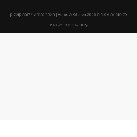
כל הזכויות שמורות 2026 Home & Kitchen | האתר נבנה ע״י לובה קוטליק
קידום אתרים טופיק מדיה