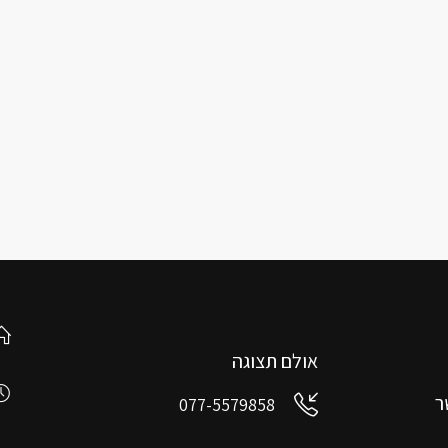
אולם תצוגה
ר
077-5579858