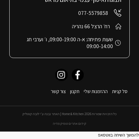
077-5579858
רח׳ הרצל 66 נהריה
שעות פתיחה: א-ה 09:00-19:00, ו׳ וערבי חג
09:00-14:00
סל קניות
ההזמנות שלי
תקנון
צור קשר
כל הזכויות שמורות 2026 Home & Kitchen | האתר נבנה ע״י לובה קוטליק
קידום אתרים טופיק מדיה
להמשך השיחה בווטסאפ