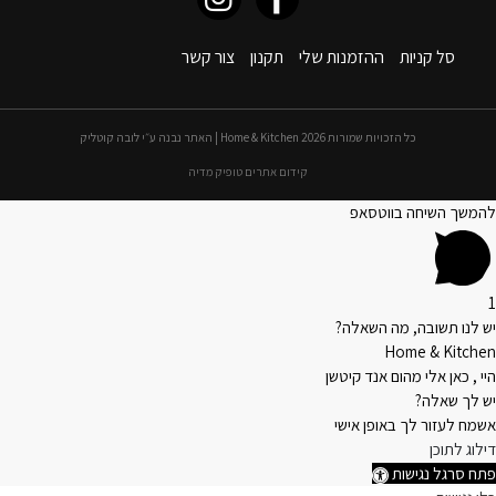
סל קניות
ההזמנות שלי
תקנון
צור קשר
כל הזכויות שמורות 2026 Home & Kitchen | האתר נבנה ע״י לובה קוטליק
קידום אתרים טופיק מדיה
להמשך השיחה בווטסאפ
1
יש לנו תשובה, מה השאלה?
Home & Kitchen
היי , כאן אלי מהום אנד קיטשן
יש לך שאלה?
אשמח לעזור לך באופן אישי
דילוג לתוכן
פתח סרגל נגישות