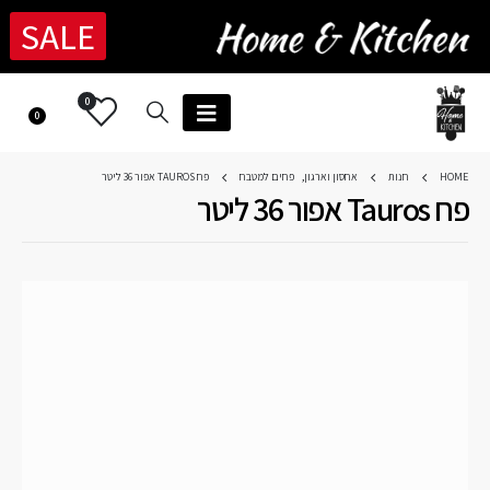
SALE
0
0
HOME
חנות
אחסון וארגון
,
פחים למטבח
פח TAUROS אפור 36 ליטר
פח Tauros אפור 36 ליטר