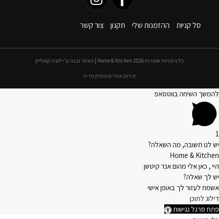
סל קניות
ההזמנות שלי
תקנון
צור קשר
כל הזכויות שמורות 2026 Home & Kitchen | האתר נבנה ע״י לובה קוטליק
קידום אתרים טופיק מדיה
להמשך השיחה בווטסאפ
1
יש לנו תשובה, מה השאלה?
Home & Kitchen
היי , כאן אלי מהום אנד קיטשן
יש לך שאלה?
אשמח לעזור לך באופן אישי
דילוג לתוכן
פתח סרגל נגישות